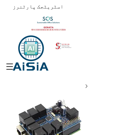
​اسٹریٹجک پارٹنرز