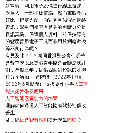
新常態，利用電子設備進行線上授課，
學童人手一部平板電腦。然而電腦產品
好比一把雙刃劍，面對真真假假的網絡
資訊，學生們是否有足夠的判斷力分辨
資訊真偽、保障個人資料，並保持應有
的態度善用電子工具而非用於網絡欺凌
等不良行為呢？
有見及此 AISIA 聯同香港聖公會何明華
會督中學以及香港青年協會合辦是次計
劃，為期三年，提供四個到校課節及聯
校分享活動 ，首階段（2022年1月到
2022年6月期間） 支援協作小學
人工智
能技術教學及應用 
人工智能素養能力的培育 
理解如何通過人工智能協助弱勢社群改
善生 
活，以
社會智慧應用
提升學生
同理心 